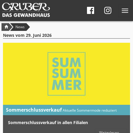
Tog
navi
Seitennavigation
Brotkrumen-
News
Navigation
News vom
29. Juni 2026
Sommerschlussverkauf
Aktuelle Sommermode reduziert
Sommerschlussverkauf in allen Filialen
Weiterlesen ...