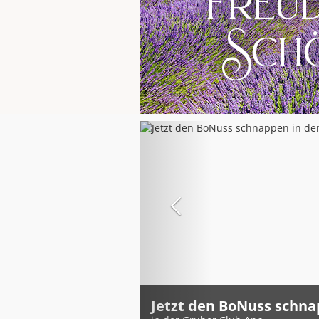
Latest
News
Jetzt den BoNuss schn