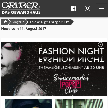
Tog
navi
Seitennavigation
Brotkrumen-
Magazin
Fashion Night Erding der Film
Navigation
News vom
11. August 2017
S